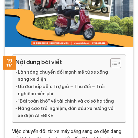
23
24
17
21
19
Nội dung bài viết
Th3
Th3
Th1
Th1
Th1
Làn sóng chuyển đổi mạnh mẽ từ xe xăng
sang xe điện
Ưu đãi hấp dẫn: Trợ giá – Thu đổi – Trải
nghiệm miễn phí
“Bài toán khó” về tài chính và cơ sở hạ tầng
Nâng cao trải nghiệm, dẫn đầu xu hướng với
xe điện AI EBIKE
Việc chuyển đổi từ xe máy xăng sang xe điện đang