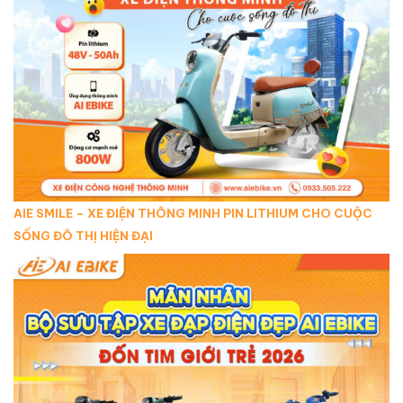
AIE SMILE – XE ĐIỆN THÔNG MINH PIN LITHIUM CHO CUỘC
SỐNG ĐÔ THỊ HIỆN ĐẠI