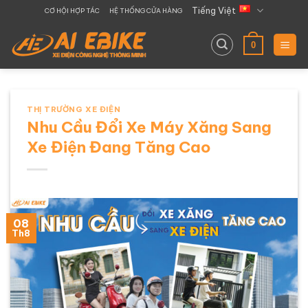
Chuyển
Tiếng Việt
CƠ HỘI HỢP TÁC
HỆ THỐNG CỬA HÀNG
đến
nội
0
dung
THỊ TRƯỜNG XE ĐIỆN
Nhu Cầu Đổi Xe Máy Xăng Sang
Xe Điện Đang Tăng Cao
08
Th8