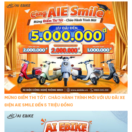
MỪNG ĐIỂM THI TỐT: CHÀO HÀNH TRÌNH MỚI VỚI ƯU ĐÃI XE
ĐIỆN AIE SMILE ĐẾN 5 TRIỆU ĐỒNG