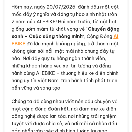
Hôm nay, ngày 20/07/2025, đánh dấu một cột
mốc đầy ý nghĩa và đáng tự hào sinh nhật tròn
2 năm của AI EBIKE! Hai năm trước, từ một hạt
giống ươm mầm từ khát vọng về “
Chuyển động
xanh – Cuộc sống thông minh
“, Cộng Đồng
AI
EBIKE
đã lớn mạnh không ngừng, trở thành một
không gian sôi nổi, một mái nhà chung đầy tự
hào. Nơi đây quy tụ hàng ngàn thành viên,
những khách hàng yêu xe, tin tưởng và đồng
hành cùng AI EBIKE – thương hiệu xe điện chính
hãng uy tín Việt Nam, trên hành trình phát triển
bền vững và sáng tạo.
Chúng ta đã cùng nhau viết nên câu chuyện về
một cộng đồng đoàn kết, nơi đam mê xe điện
công nghệ được lan tỏa, nơi những trải nghiệm
tuyệt vời được chia sẻ, và nơi mỗi cá nhân đều
góp phần vào việc định hình tương lai giao