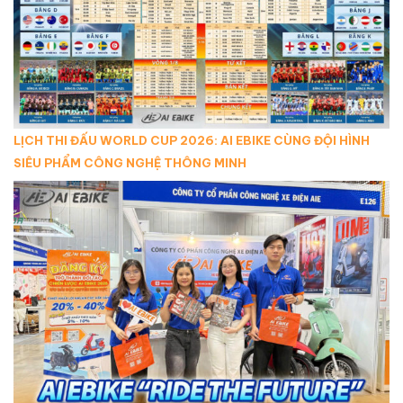
LỊCH THI ĐẤU WORLD CUP 2026: AI EBIKE CÙNG ĐỘI HÌNH
SIÊU PHẨM CÔNG NGHỆ THÔNG MINH