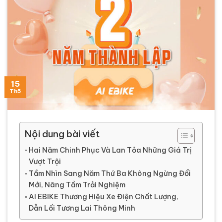
20
02
16
15
11
Th7
Th6
Th6
Th6
Th5
Nội dung bài viết
Hai Năm Chinh Phục Và Lan Tỏa Những Giá Trị
Vượt Trội
Tầm Nhìn Sang Năm Thứ Ba Không Ngừng Đổi
Mới, Nâng Tầm Trải Nghiệm
AI EBIKE Thương Hiệu Xe Điện Chất Lượng,
Dẫn Lối Tương Lai Thông Minh