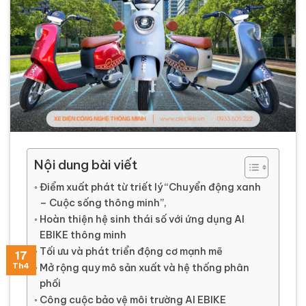
Nội dung bài viết
Điểm xuất phát từ triết lý “Chuyển động xanh
– Cuộc sống thông minh”,
Hoàn thiện hệ sinh thái số với ứng dụng AI
EBIKE thông minh
Tối ưu và phát triển động cơ mạnh mẽ
20
02
15
12
17
Th4
Th6
Th6
Th5
Th5
Mở rộng quy mô sản xuất và hệ thống phân
phối
Công cuộc bảo vệ môi trường AI EBIKE