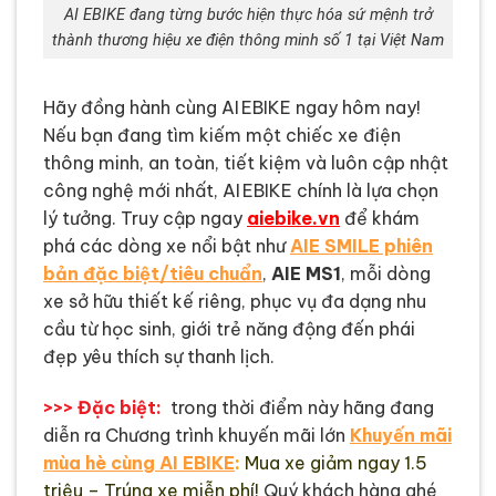
AI EBIKE đang từng bước hiện thực hóa sứ mệnh trở
thành thương hiệu xe điện thông minh số 1 tại Việt Nam
Hãy đồng hành cùng AI EBIKE ngay hôm nay!
Nếu bạn đang tìm kiếm một chiếc xe điện
thông minh, an toàn, tiết kiệm và luôn cập nhật
công nghệ mới nhất, AI EBIKE chính là lựa chọn
lý tưởng. Truy cập ngay
aiebike.vn
để khám
phá các dòng xe nổi bật như
AIE SMILE phiên
bản đặc biệt/tiêu chuẩn
,
AIE MS1
, mỗi dòng
xe sở hữu thiết kế riêng, phục vụ đa dạng nhu
cầu từ học sinh, giới trẻ năng động đến phái
đẹp yêu thích sự thanh lịch.
>>> Đặc biệt:
trong thời điểm này hãng đang
diễn ra Chương trình khuyến mãi lớn
Khuyến mãi
mùa hè cùng AI EBIKE
:
Mua xe giảm ngay 1.5
triệu – Trúng xe miễn phí!
Quý khách hàng ghé