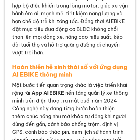
hợp bộ điều khiển trong lòng motor, giúp xe vận
hành êm ái, mạnh mẽ, tiết kiệm năng lượng và
hạn chế độ trễ khi tăng tốc. Đồng thời AI EBIKE
đặt mục tiêu đưa động cơ BLDC không chổi
than lên mọi dòng xe, nâng cao hiệu suất, kéo
dài tuổi thọ và hỗ trợ quãng đường di chuyển
vượt trội hơn.
Hoàn thiện hệ sinh thái số với ứng dụng
AI EBIKE thông minh
Một bước tiến quan trọng khác là việc triển khai
rộng rãi
App AI EBIKE
nền tảng quản lý xe thông
minh trên điện thoại, ra mắt cuối năm 2024 .
Công nghệ này đang từng bước hoàn thiện
thêm chức năng như mở khóa tự động khi người
dùng đến gần, cảnh báo chống trộm, định vị
GPS, cảnh báo tháo pin, xem lịch sử hành trình,
chuyển quyền sử dụng xe… giúp nâng cao trải