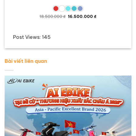
Giá
Giá
18.500.000
₫
16.500.000
₫
gốc
hiện
là:
tại
18.500.000 ₫.
là:
16.500.000 ₫.
Post Views:
145
Bài viết liên quan