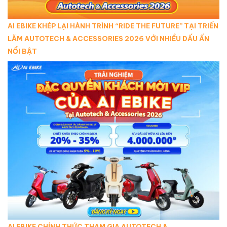
AI EBIKE KHÉP LẠI HÀNH TRÌNH “RIDE THE FUTURE” TẠI TRIỂN
LÃM AUTOTECH & ACCESSORIES 2026 VỚI NHIỀU DẤU ẤN
NỔI BẬT
AI EBIKE CHÍNH THỨC THAM GIA AUTOTECH &