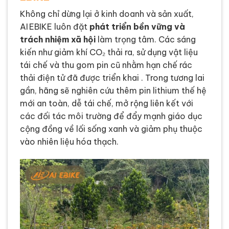
Không chỉ dừng lại ở kinh doanh và sản xuất,
AI EBIKE luôn đặt
phát triển bền vững và
trách nhiệm xã hội
làm trọng tâm. Các sáng
kiến như giảm khí CO₂ thải ra, sử dụng vật liệu
tái chế và thu gom pin cũ nhằm hạn chế rác
thải điện tử đã được triển khai . Trong tương lai
gần, hãng sẽ nghiên cứu thêm pin lithium thế hệ
mới an toàn, dễ tái chế, mở rộng liên kết với
các đối tác môi trường để đẩy mạnh giáo dục
cộng đồng về lối sống xanh và giảm phụ thuộc
vào nhiên liệu hóa thạch.