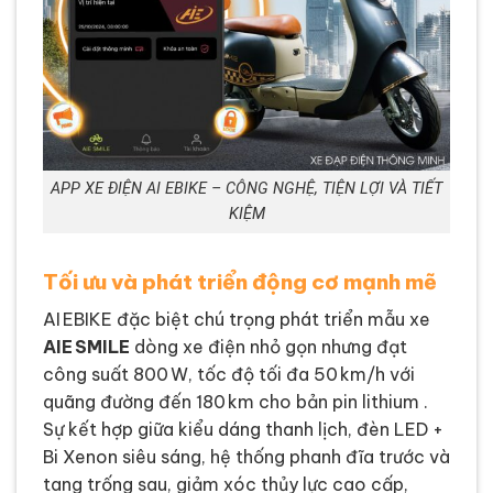
APP XE ĐIỆN AI EBIKE – CÔNG NGHỆ, TIỆN LỢI VÀ TIẾT
KIỆM
Tối ưu và phát triển động cơ mạnh mẽ
AI EBIKE đặc biệt chú trọng phát triển mẫu xe
AIE SMILE
dòng xe điện nhỏ gọn nhưng đạt
công suất 800 W, tốc độ tối đa 50 km/h với
quãng đường đến 180 km cho bản pin lithium .
Sự kết hợp giữa kiểu dáng thanh lịch, đèn LED +
Bi Xenon siêu sáng, hệ thống phanh đĩa trước và
tang trống sau, giảm xóc thủy lực cao cấp,