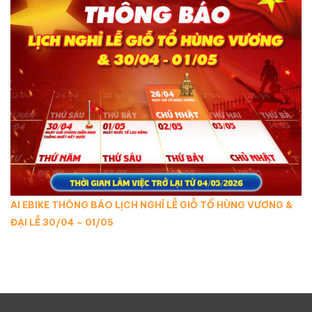
AI EBIKE THÔNG BÁO LỊCH NGHỈ LỄ GIỖ TỔ HÙNG VƯƠNG &
ĐẠI LỄ 30/04 – 01/05