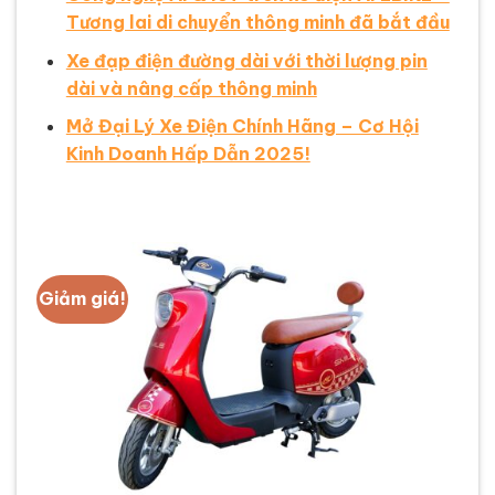
Tương lai di chuyển thông minh đã bắt đầu
Xe đạp điện đường dài với thời lượng pin
dài và nâng cấp thông minh
Mở Đại Lý Xe Điện Chính Hãng – Cơ Hội
Kinh Doanh Hấp Dẫn 2025!
Giảm giá!
G