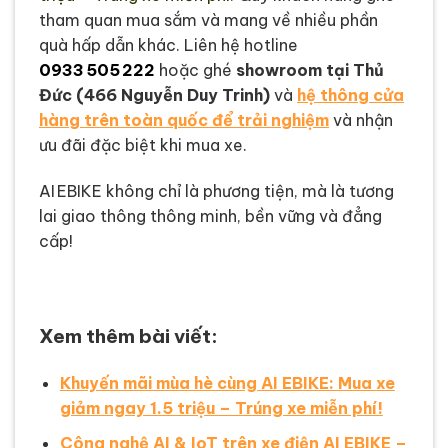
tham quan mua sắm và mang về nhiều phần
quà hấp dẫn khác.
Liên hệ hotline
0933 505 222
hoặc ghé
showroom tại Thủ
Đức (466 Nguyễn Duy Trinh)
và
hệ thông cửa
hàng trên toàn quốc để trải nghiệm
và nhận
ưu đãi đặc biệt khi mua xe.
AI EBIKE không chỉ là phương tiện, mà là tương
lai giao thông thông minh, bền vững và đẳng
cấp!
Xem thêm bài viết:
Khuyến mãi mùa hè cùng AI EBIKE: Mua xe
giảm ngay 1.5 triệu – Trúng xe miễn phí!
Công nghệ AI & IoT trên xe điện AI EBIKE –