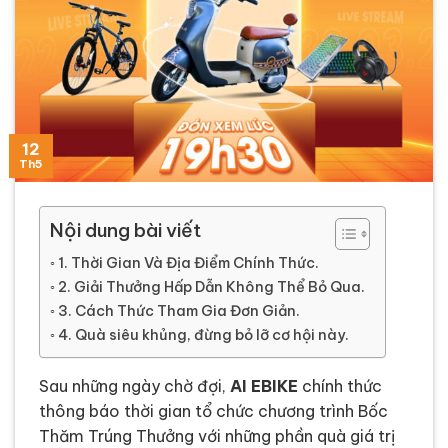
20
02
16
15
12
Th7
Th6
Th6
Th5
Th5
Nội dung bài viết
1. Thời Gian Và Địa Điểm Chính Thức.
2. Giải Thưởng Hấp Dẫn Không Thể Bỏ Qua.
3. Cách Thức Tham Gia Đơn Giản.
4. Quà siêu khủng, đừng bỏ lỡ cơ hội này.
Sau những ngày chờ đợi,
AI EBIKE
chính thức
thông báo thời gian tổ chức chương trình Bốc
Thăm Trúng Thưởng với những phần quà giá trị