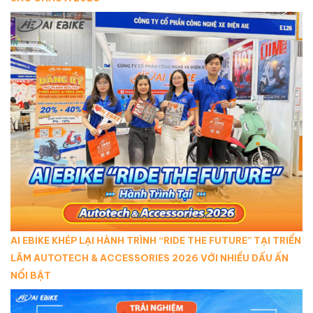
AI EBIKE KHÉP LẠI HÀNH TRÌNH “RIDE THE FUTURE” TẠI TRIỂN
LÃM AUTOTECH & ACCESSORIES 2026 VỚI NHIỀU DẤU ẤN
NỔI BẬT