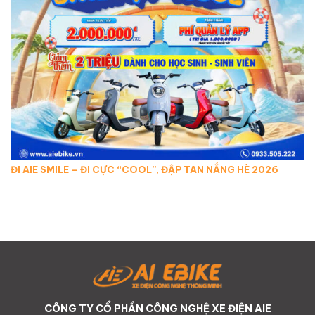
ĐI AIE SMILE – ĐI CỰC “COOL”, ĐẬP TAN NẮNG HÈ 2026
CÔNG TY CỔ PHẦN CÔNG NGHỆ XE ĐIỆN AIE