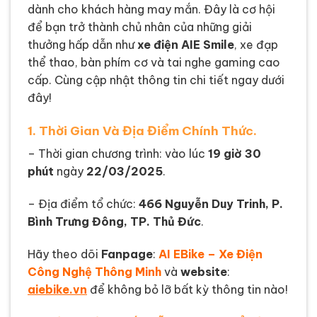
dành cho khách hàng may mắn. Đây là cơ hội
để bạn trở thành chủ nhân của những giải
thưởng hấp dẫn như
xe điện AIE Smile
, xe đạp
thể thao, bàn phím cơ và tai nghe gaming cao
cấp. Cùng cập nhật thông tin chi tiết ngay dưới
đây!
1. Thời Gian Và Địa Điểm Chính Thức.
– Thời gian chương trình: vào lúc
19 giờ 30
phút
ngày
22/03/2025
.
– Địa điểm tổ chức:
466 Nguyễn Duy Trinh, P.
Bình Trưng Đông, TP. Thủ Đức
.
Hãy theo dõi
Fanpage
:
AI EBike – Xe Điện
Công Nghệ Thông Minh
và
website
:
aiebike.vn
để không bỏ lỡ bất kỳ thông tin nào!