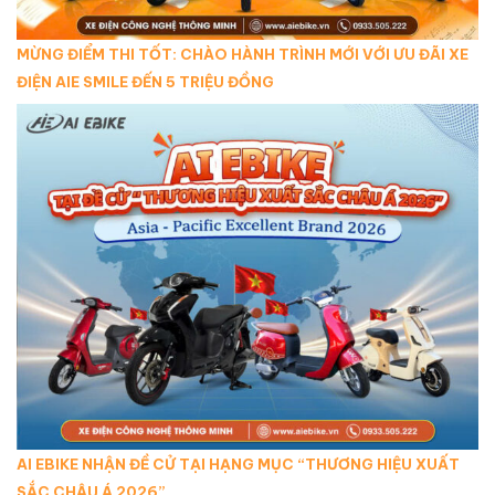
MỪNG ĐIỂM THI TỐT: CHÀO HÀNH TRÌNH MỚI VỚI ƯU ĐÃI XE
ĐIỆN AIE SMILE ĐẾN 5 TRIỆU ĐỒNG
AI EBIKE NHẬN ĐỀ CỬ TẠI HẠNG MỤC “THƯƠNG HIỆU XUẤT
SẮC CHÂU Á 2026”