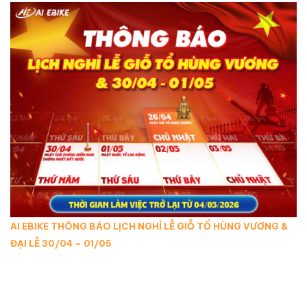
AI EBIKE THÔNG BÁO LỊCH NGHỈ LỄ GIỖ TỔ HÙNG VƯƠNG &
ĐẠI LỄ 30/04 – 01/05