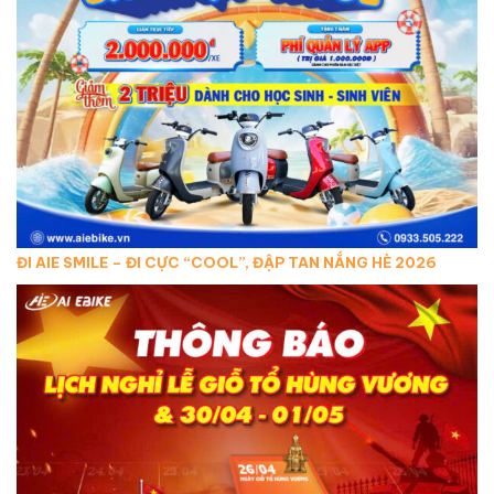
ĐI AIE SMILE – ĐI CỰC “COOL”, ĐẬP TAN NẮNG HÈ 2026