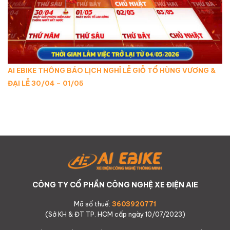
AI EBIKE THÔNG BÁO LỊCH NGHỈ LỄ GIỖ TỔ HÙNG VƯƠNG &
ĐẠI LỄ 30/04 – 01/05
CÔNG TY CỔ PHẦN CÔNG NGHỆ XE ĐIỆN AIE
Mã số thuế:
3603920771
(Sở KH & ĐT TP. HCM cấp ngày 10/07/2023)