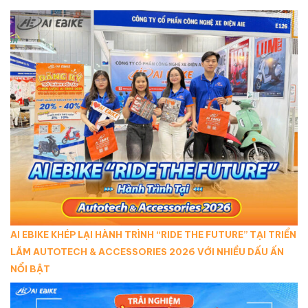
AI EBIKE KHÉP LẠI HÀNH TRÌNH “RIDE THE FUTURE” TẠI TRIỂN
LÃM AUTOTECH & ACCESSORIES 2026 VỚI NHIỀU DẤU ẤN
NỔI BẬT